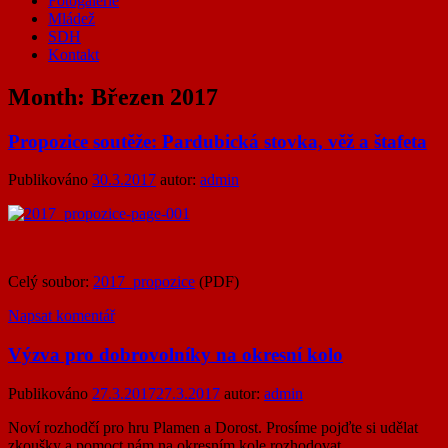
Fotogalerie
Mládež
SDH
Kontakt
Month:
Březen 2017
Propozice soutěže: Pardubická stovka, věž a štafeta
Publikováno
30.3.2017
autor:
admin
Celý soubor:
2017_propozice
(PDF)
Napsat komentář
Výzva pro dobrovolníky na okresní kolo
Publikováno
27.3.2017
27.3.2017
autor:
admin
Noví rozhodčí pro hru Plamen a Dorost. Prosíme pojďte si udělat
zkoušky a pomoct nám na okresním kole rozhodovat.