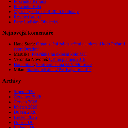
Pozvánka Krouna
Pozvánka Bělá
Výsledky Okres CR 2026 Slatiňany
Rescue Camp I
Parte Ladislav Obolecký
Nejnovější komentáře
Hana Stará
:
Organizační zabezpečení na okresní kolo Požární
sport Otradov
Maruška
:
Pozvánka na okresní kolo MH
Veronika Novotná
:
OZ na plamen 2019
Hana Stará
:
Startovní listina ZPV Morašice
Milan
:
Startovní listina ZPV Bojanov 2017
Archivy
Srpen 2026
Červenec 2026
Červen 2026
Květen 2026
Duben 2026
Březen 2026
Únor 2026
Leden 2026