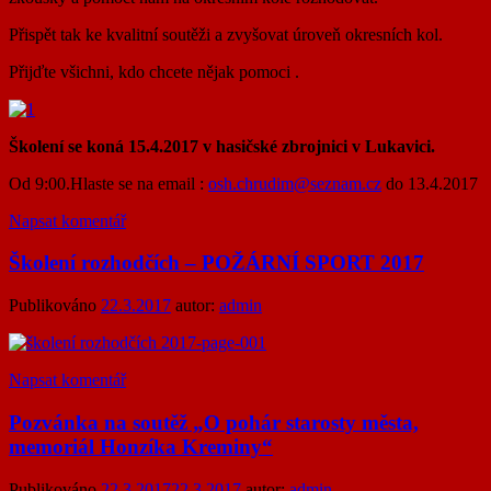
Přispět tak ke kvalitní soutěži a zvyšovat úroveň okresních kol.
Přijďte všichni, kdo chcete nějak pomoci .
Školení se koná 15.4.2017 v hasičské zbrojnici v Lukavici.
Od 9:00.Hlaste se na email :
osh.chrudim@seznam.cz
do 13.4.2017
Napsat komentář
Školení rozhodčích – POŽÁRNÍ SPORT 2017
Publikováno
22.3.2017
autor:
admin
Napsat komentář
Pozvánka na soutěž „O pohár starosty města,
memoriál Honzíka Kreminy“
Publikováno
22.3.2017
22.3.2017
autor:
admin