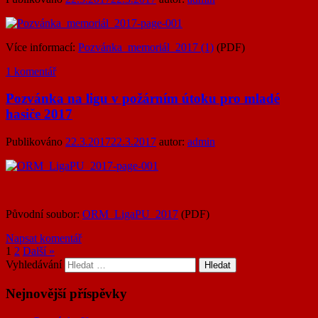
Více informací:
Pozvánka_memoriál_2017 (1)
(PDF)
1 komentář
Pozvánka na ligu v požárním útoku pro mladé
hasiče 2017
Publikováno
22.3.2017
22.3.2017
autor:
admin
Původní soubor:
ORM_LigaPU_2017
(PDF)
Napsat komentář
1
2
Další »
Vyhledávání
Nejnovější příspěvky