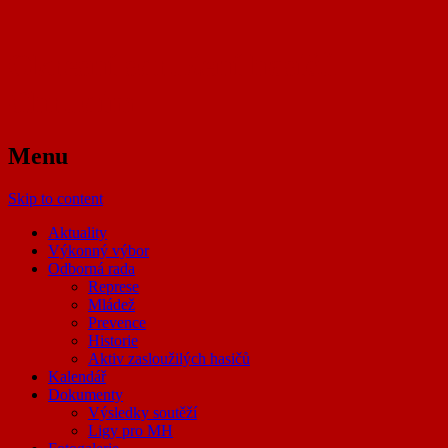
Okresní sdružení hasičů
Chrudim
Menu
Skip to content
Aktuality
Výkonný výbor
Odborná rada
Represe
Mládež
Prevence
Historie
Aktiv zasloužilých hasičů
Kalendář
Dokumenty
Výsledky soutěží
Ligy pro MH