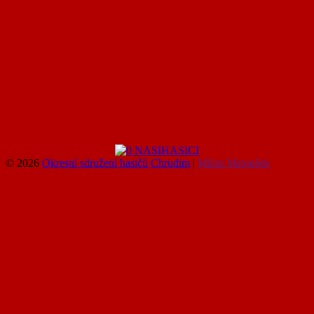
© 2026
Okresní sdružení hasičů Chrudim
|
Milan Matoušek