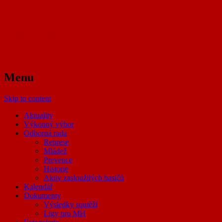
Okresní sdružení hasičů
Chrudim
Menu
Skip to content
Aktuality
Výkonný výbor
Odborná rada
Represe
Mládež
Prevence
Historie
Aktiv zasloužilých hasičů
Kalendář
Dokumenty
Výsledky soutěží
Ligy pro MH