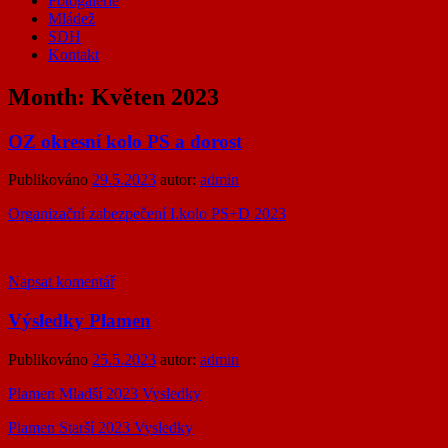
Fotogalerie
Mládež
SDH
Kontakt
Month:
Květen 2023
OZ okresní kolo PS a dorost
Publikováno
29.5.2023
autor:
admin
Organizační zabezpečení I.kolo PS+D 2023
Napsat komentář
Výsledky Plamen
Publikováno
25.5.2023
autor:
admin
Plamen Mladší 2023 Vysledky
Plamen Starší 2023 Vysledky