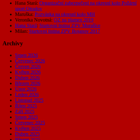
Hana Stará
:
Organizační zabezpečení na okresní kolo Požární
sport Otradov
Maruška
:
Pozvánka na okresní kolo MH
Veronika Novotná
:
OZ na plamen 2019
Hana Stará
:
Startovní listina ZPV Morašice
Milan
:
Startovní listina ZPV Bojanov 2017
Archivy
Srpen 2026
Červenec 2026
Červen 2026
Květen 2026
Duben 2026
Březen 2026
Únor 2026
Leden 2026
Listopad 2025
Říjen 2025
Září 2025
Srpen 2025
Červenec 2025
Květen 2025
Duben 2025
Březen 2025