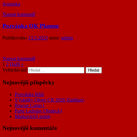
Soupiska
Napsat komentář
Pozvánka OK Plamen
Publikováno
13.5.2023
autor:
admin
Napsat komentář
1
2
Další »
Vyhledávání
Nejnovější příspěvky
Pozvánka Bělá
Výsledky Okres CR 2026 Slatiňany
Rescue Camp I
Parte Ladislav Obolecký
Markovický pohár
Nejnovější komentáře