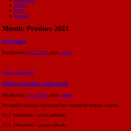
Fotogalerie
Mládež
SDH
Kontakt
Month:
Prosinec 2023
Pozvánka
Publikováno
21.12.2023
autor:
admin
Napsat komentář
Plnění odznaků odbornosti
Publikováno
17.12.2023
autor:
admin
Pro plnění odznaků odbornosti byli vypsáni tři termíny a místa:
20.1. Markovice – pouze odborky
27.1. Třemošnice – pouze odborky