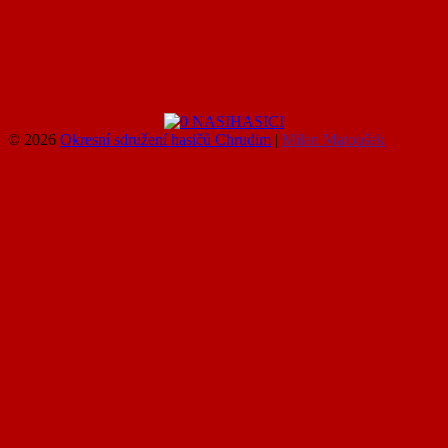
© 2026
Okresní sdružení hasičů Chrudim
|
Milan Matoušek