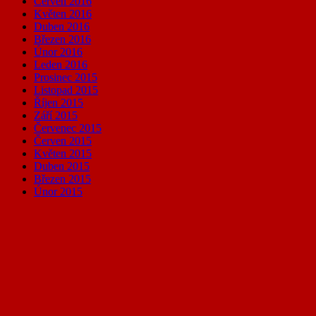
Červen 2016
Květen 2016
Duben 2016
Březen 2016
Únor 2016
Leden 2016
Prosinec 2015
Listopad 2015
Říjen 2015
Září 2015
Červenec 2015
Červen 2015
Květen 2015
Duben 2015
Březen 2015
Únor 2015