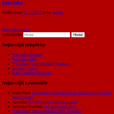
Pozvánka
Publikováno
17.12.2023
autor:
admin
Napsat komentář
Vyhledávání
Nejnovější příspěvky
Pozvánka Krouna
Pozvánka Bělá
Výsledky Okres CR 2026 Slatiňany
Rescue Camp I
Parte Ladislav Obolecký
Nejnovější komentáře
Hana Stará
:
Organizační zabezpečení na okresní kolo Požární
sport Otradov
Maruška
:
Pozvánka na okresní kolo MH
Veronika Novotná
:
OZ na plamen 2019
Hana Stará
:
Startovní listina ZPV Morašice