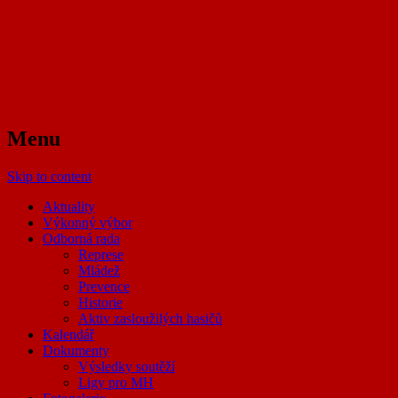
Okresní sdružení hasičů
Chrudim
Menu
Skip to content
Aktuality
Výkonný výbor
Odborná rada
Represe
Mládež
Prevence
Historie
Aktiv zasloužilých hasičů
Kalendář
Dokumenty
Výsledky soutěží
Ligy pro MH