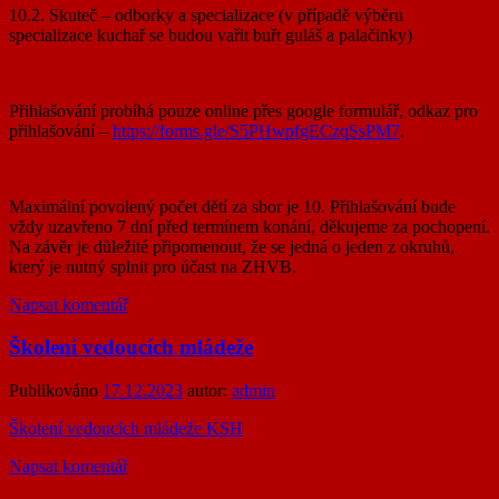
10.2. Skuteč – odborky a specializace (v případě výběru
specializace kuchař se budou vařit buřt guláš a palačinky)
Přihlašování probíhá pouze online přes google formulář, odkaz pro
přihlašování –
https://forms.gle/S5PHwpfgECzqSsPM7
.
Maximální povolený počet dětí za sbor je 10. Přihlašování bude
vždy uzavřeno 7 dní před termínem konání, děkujeme za pochopení.
Na závěr je důležité připomenout, že se jedná o jeden z okruhů,
který je nutný splnit pro účast na ZHVB.
Napsat komentář
Školení vedoucích mládeže
Publikováno
17.12.2023
autor:
admin
Školení vedoucích mládeže KSH
Napsat komentář