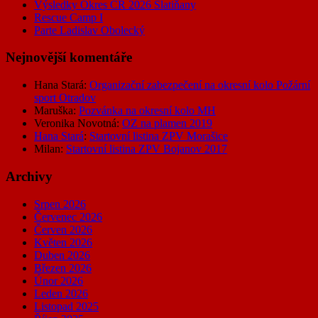
Výsledky Okres CR 2026 Slatiňany
Rescue Camp I
Parte Ladislav Obolecký
Nejnovější komentáře
Hana Stará
:
Organizační zabezpečení na okresní kolo Požární
sport Otradov
Maruška
:
Pozvánka na okresní kolo MH
Veronika Novotná
:
OZ na plamen 2019
Hana Stará
:
Startovní listina ZPV Morašice
Milan
:
Startovní listina ZPV Bojanov 2017
Archivy
Srpen 2026
Červenec 2026
Červen 2026
Květen 2026
Duben 2026
Březen 2026
Únor 2026
Leden 2026
Listopad 2025