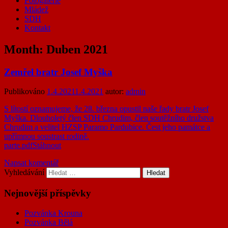
Fotogalerie
Mládež
SDH
Kontakt
Month:
Duben 2021
Zemřel bratr Josef Myška
Publikováno
1.4.2021
1.4.2021
autor:
admin
S lítostí oznamujeme, že 28. března opustil naše řady bratr Josef
Myška. Dlouholetý člen SDH Chrudim, člen soutěžního družstva
Chrudim a velitel HZSP Paramo Pardubice. Čest jeho památce a
upřímnou soustrast rodině.
parte.pdf
Stáhnout
Napsat komentář
Vyhledávání
Nejnovější příspěvky
Pozvánka Krouna
Pozvánka Bělá