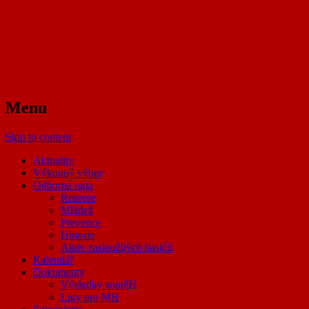
Okresní sdružení hasičů
Chrudim
Menu
Skip to content
Aktuality
Výkonný výbor
Odborná rada
Represe
Mládež
Prevence
Historie
Aktiv zasloužilých hasičů
Kalendář
Dokumenty
Výsledky soutěží
Ligy pro MH