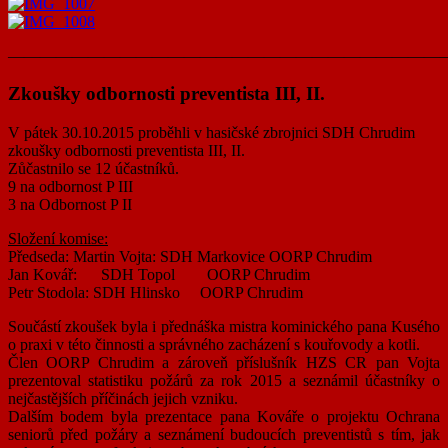
———————————————————————————
Zkoušky odbornosti preventista III, II.
V pátek 30.10.2015 proběhli v hasičské zbrojnici SDH Chrudim
zkoušky odbornosti preventista III, II.
Zůčastnilo se 12 účastníků.
9 na odbornost P III
3 na Odbornost P II
Složení komise:
Předseda: Martin Vojta: SDH Markovice OORP Chrudim
Jan Kovář: SDH Topol OORP Chrudim
Petr Stodola: SDH Hlinsko OORP Chrudim
Součástí zkoušek byla i přednáška mistra kominického pana Kusého
o praxi v této činnosti a správného zacházení s kouřovody a kotli.
Člen OORP Chrudim a zároveň příslušník HZS CR pan Vojta
prezentoval statistiku požárů za rok 2015 a seznámil účastníky o
nejčastějších příčinách jejich vzniku.
Dalším bodem byla prezentace pana Kováře o projektu Ochrana
seniorů před požáry a seznámení budoucích preventistů s tím, jak