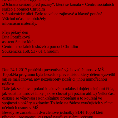
„Ochrana seniorů před požáry“, která se konala v Centru sociálních
služeb a pomoci Chrudim
v Soukenické ulici. Bylo to velice zajímavé a hlavně poučné.
Všichni účastníci obdržely
informační materiály.
Přeji pěkný den
Dita Potužáková
asistent Senior klubu
Centrum sociálních služeb a pomoci Chrudim
Soukenická 158, 537 01 Chrudim
———————————————————————————
Dne 24.1.2017 proběhla preventivně výchovná činnost v MŠ
Topol.Na programu byla beseda s preventistou který dětem vysvětlil
jak se mají chovat, aby nezpůsobily požár či jinou mimořádnou
událost.
Dále jak se chovat pokud k takové to události dojde( telefonní čísla,
jak volat na tísňové linky, jak se chovat při požáru atd…) Velká část
diskuse se věnovala i konkrétnímu problému a to kouření ve
spojitosti s požáry a zdravím.To bylo na žádost vyučujících v rámci
učebních osnov v MŠ.
Besedy se zúčastnili i dva členové jednotky SDH Topol kteří
předvedli prostředky PO které hasiči ke svému výkonu