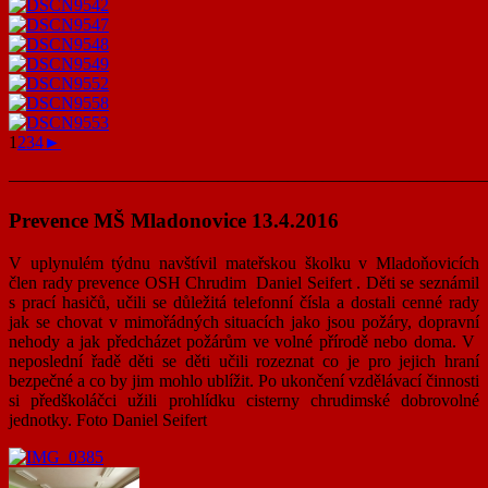
1
2
3
4
►
———————————————————————————
Prevence MŠ Mladonovice 13.4.2016
V uplynulém týdnu navštívil mateřskou školku v Mladoňovicích
člen rady prevence OSH Chrudim Daniel Seifert . Děti se seznámil
s prací hasičů, učili se důležitá telefonní čísla a dostali cenné rady
jak se chovat v mimořádných situacích jako jsou požáry, dopravní
nehody a jak předcházet požárům ve volné přírodě nebo doma. V
neposlední řadě děti se děti učili rozeznat co je pro jejich hraní
bezpečné a co by jim mohlo ublížit. Po ukončení vzdělávací činnosti
si předškoláčci užili prohlídku cisterny chrudimské dobrovolné
jednotky. Foto Daniel Seifert