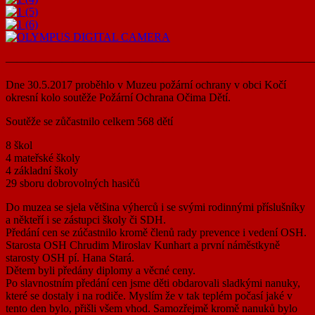
———————————————————————————
Dne 30.5.2017 proběhlo v Muzeu požární ochrany v obci Kočí
okresní kolo soutěže Požární Ochrana Očima Dětí.
Soutěže se zůčastnilo celkem 568 dětí
8 škol
4 mateřské školy
4 základní školy
29 sboru dobrovolných hasičů
Do muzea se sjela většina výherců i se svými rodinnými příslušníky
a někteří i se zástupci školy či SDH.
Předání cen se zúčastnilo kromě členů rady prevence i vedení OSH.
Starosta OSH Chrudim Miroslav Kunhart a první náměstkyně
starosty OSH pí. Hana Stará.
Dětem byli předány diplomy a věcné ceny.
Po slavnostním předání cen jsme děti obdarovali sladkými nanuky,
které se dostaly i na rodiče. Myslím že v tak teplém počasí jaké v
tento den bylo, přišli všem vhod. Samozřejmě kromě nanuků bylo