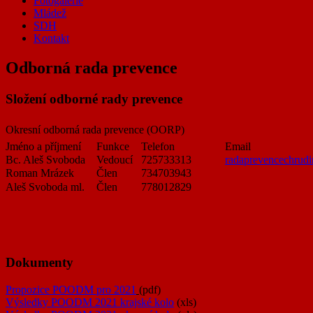
Fotogalerie
Mládež
SDH
Kontakt
Odborná rada prevence
Složení odborné rady prevence
Okresní odborná rada prevence (OORP)
Jméno a příjmení
Funkce
Telefon
Email
Bc. Aleš Svoboda
Vedoucí
725733313
radaprevencechru
Roman Mrázek
Člen
734703943
Aleš Svoboda ml.
Člen
778012829
Dokumenty
Propozice POODM pro 2021
(pdf)
Výsledky POODM 2021 krajské kolo
(xls)