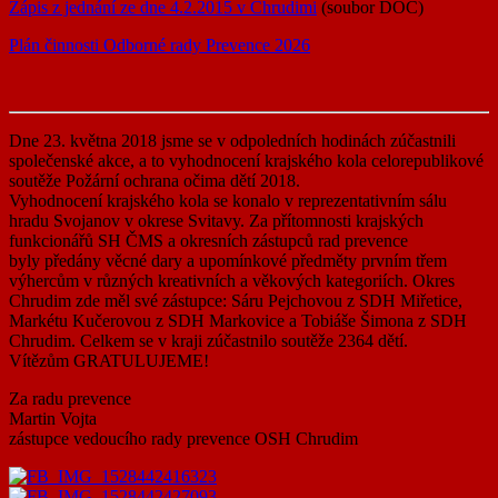
Zápis z jednání ze dne 4.2.2015 v Chrudimi
(soubor DOC)
Plán činnosti Odborné rady Prevence 2026
Dne 23. května 2018 jsme se v odpoledních hodinách zúčastnili
společenské akce, a to vyhodnocení krajského kola celorepublikové
soutěže Požární ochrana očima dětí 2018.
Vyhodnocení krajského kola se konalo v reprezentativním sálu
hradu Svojanov v okrese Svitavy. Za přítomnosti krajských
funkcionářů SH ČMS a okresních zástupců rad prevence
byly předány věcné dary a upomínkové předměty prvním třem
výhercům v různých kreativních a věkových kategoriích. Okres
Chrudim zde měl své zástupce: Sáru Pejchovou z SDH Miřetice,
Markétu Kučerovou z SDH Markovice a Tobiáše Šimona z SDH
Chrudim. Celkem se v kraji zúčastnilo soutěže 2364 dětí.
Vítězům GRATULUJEME!
Za radu prevence
Martin Vojta
zástupce vedoucího rady prevence OSH Chrudim