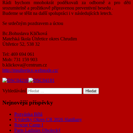
Rádi bychom mnohokrát poděkovali za odborně a pro děti
srozumitelně a prožitkově připravenou preventivní besedu .
Budeme se těšit na další spolupráci i v následujících letech.
Se srdečným pozdravem a úctou
Bc.Bohuslava Kličková
Mateřská škola Úhřetice okres Chrudim
Úhřetice 52, 538 32
Tel: 469 694 061
Mob: 731 159 903
b.klickova@centrum.cz
http://msuhretice.webnode.cz/
Vyhledávání
Nejnovější příspěvky
Pozvánka Bělá
Výsledky Okres CR 2026 Slatiňany
Rescue Camp I
Parte Ladislav Obolecký