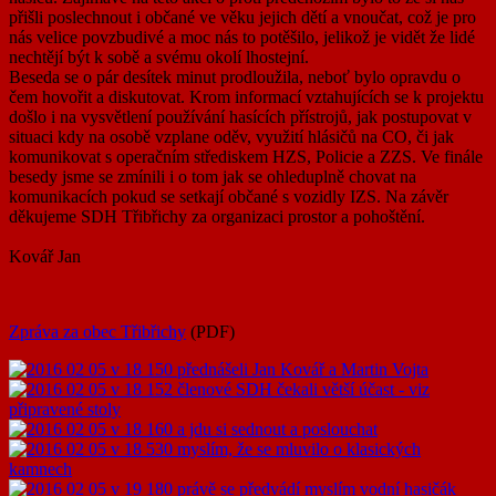
přišli poslechnout i občané ve věku jejich dětí a vnoučat, což je pro
nás velice povzbudivé a moc nás to potěšilo, jelikož je vidět že lidé
nechtějí být k sobě a svému okolí lhostejní.
Beseda se o pár desítek minut prodloužila, neboť bylo opravdu o
čem hovořit a diskutovat. Krom informací vztahujících se k projektu
došlo i na vysvětlení používání hasících přístrojů, jak postupovat v
situaci kdy na osobě vzplane oděv, využití hlásičů na CO, či jak
komunikovat s operačním střediskem HZS, Policie a ZZS. Ve finále
besedy jsme se zmínili i o tom jak se ohleduplně chovat na
komunikacích pokud se setkají občané s vozidly IZS. Na závěr
děkujeme SDH Třibřichy za organizaci prostor a pohoštění.
Kovář Jan
Zpráva za obec Třibřichy
(PDF)