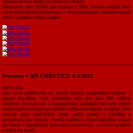
vykonávat svou funkci ve sborech a obcích.
Dlouholetý člen OORP pan Stodola z SDH Hlinsko doplnil díky
svým dlouholetým zkušenostem v této problematice zajímavá témata
která v průběhu večera zazněla.
———————————————————————————
Prevence v MŠ ÚHŘETICE 4.3.2015
Dobrý den,
ráda bych poděkovala za dnešní besedu protipožární ochrany s
panem Kovářem. Celé dopoledne bylo pro naše děti
velkým
zážitkem, který povede k zapamatování základních pravidel vlastní
bezpečnosti a ochrany při setkání s hořlavými látkami a ohněm. Děti
poznaly práci hasičských sborů, jejich výstroj a techniku a
prospěšnost pro všechny. Vlastní prožitky z tohoto krásného setkání
děti hned v odpoledních činnostech zachycovaly ve svých kresbách
a hrách Na hasiče.