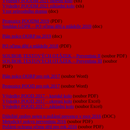
Výsledky POODM 2021 okresní kolo
(xls)
Výsledky POODM 2021 základní kolo
(xls)
Vzor průvodního dopisu
(doc)
Propozice POODM 2019
(PDF)
Souhlas GDPR – PO očima dětí a mládeže 2019
(doc)
Plán práce OORP na 2019
(doc)
PO očima dětí a mládeže 2018
(PDF)
SOUBOR TESTOVÝCH OTÁZEK – Preventista II
(soubor PDF)
SOUBOR TESTOVÝCH OTÁZEK – Preventista III
(soubor
PDF)
Plán práce OORP pro rok 2017
(soubor Word)
Propozice POOD pro rok 2017
(soubor Word)
Výsledky POOD 2017 – krajské kolo
(soubor PDF)
Výsledky POOD 2017 – okresní kolo
(soubor Excel)
Výsledky POOD 2017 – základní kolo
(soubor Excel)
Důležité změny nejen u požární prevence v roce 2016
(DOC)
Metodický pokyn preventista 2016
(soubor PDF)
Požární ochrana očima dětí pro rok 2016
(soubor PDF)