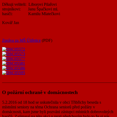
Děkuji veliteli: Liborovi Pilařovi
strojníkovi: Janu Špačkovi ml.
hasiči: Kamilu Mlatečkovi
Kovář Jan
Zpráva za MŠ Úhřetice
(PDF)
———————————————————————————
O požární ochraně v domácnostech
5.2.2016 od 18 hod se uskutečnila v obci Třibřichy beseda s
místními seniory na téma Ochrana seniorů před požáry v
domácnosti, kam jsme byli pozváni zástupci místních dobrovolných
hasičů. Zajímavé na této akci o proti předchozím bylo to že si nás