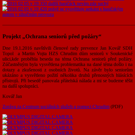
———————————————————————————
Projekt „Ochrana seniorů před požáry“
Dne 19.1.2016 navštívili členové rady prevence Jan Kovář SDH
Topol a Martin Vojta HZS Chrudim dům seniorů v Soukenické
ulici,kde proběhla beseda na téma Ochrana seniorů před požáry.
Zúčastněným byla vysvětlena problematika na dané téma došlo i na
dotazy a zkušenosti z osobních životů. Na závěr bylo seniorům
ukázáno a vysvětleno požití několika druhů přenosných hlásících
přístrojů. Při besedě panovala přátelská nálada a mi se budeme těšit
na další spolupráci.
Kovář Jan
Zpráva za Centrum sociálních služeb a pomoci Chrudim
(PDF)