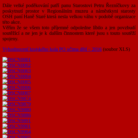
Dále velké poděkování patří panu Starostovi Petru Řezníčkovy za
poskytnutí prostor v Regionálním muzeu a náměstkyni starosty
OSH paní Haně Staré která nesla velkou váhu v podobě organizace
této akce.
Věřím že se všem toto příjemné odpoledne líbilo a jen povzbudí
soutěžící a ne jen je k dalším činnostem které jsou s touto soutěží
spojeny.
Vyhodnocení krajského kola PO očima dětí – 2016
(soubor XLS)