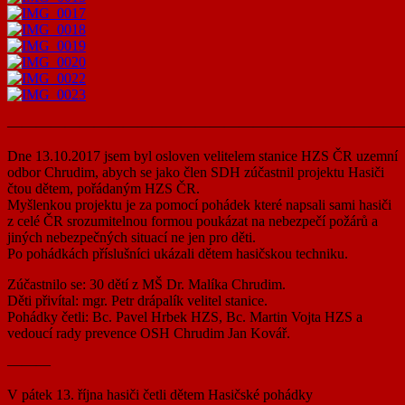
———————————————————————————
Dne 13.10.2017 jsem byl osloven velitelem stanice HZS ČR uzemní
odbor Chrudim, abych se jako člen SDH zúčastnil projektu Hasiči
čtou dětem, pořádaným HZS ČR.
Myšlenkou projektu je za pomocí pohádek které napsali sami hasiči
z celé ČR srozumitelnou formou poukázat na nebezpečí požárů a
jiných nebezpečných situací ne jen pro děti.
Po pohádkách příslušníci ukázali dětem hasičskou techniku.
Zúčastnilo se: 30 dětí z MŠ Dr. Malíka Chrudim.
Děti přivítal: mgr. Petr drápalík velitel stanice.
Pohádky četli: Bc. Pavel Hrbek​ HZS​, Bc. Martin Vojta​ HZS​ a ​
vedoucí rady prevence OSH Chrudim ​Jan Kovář.
———
V pátek 13. října hasiči četli dětem Hasičské pohádky