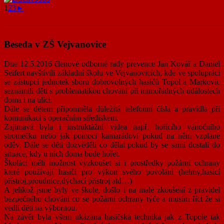
1
2
3
►
———————————————————————————
Beseda v ZŠ Vejvanovice
Dne 12.5.2016 členové odborné rady prevence Jan Kovář a Daniel
Seifert navštívili základní školu ve Vejvanovicích, kde ve spolupráci
se zástupci jednotek sboru dobrovolných hasičů Topol a Markovic
seznámili děti s problematikou chování při mimořádných událostech
doma i na ulici.
Dále se dětem připomněla důležitá telefonní čísla a pravidla při
komunikaci s operačním střediskem.
Zajímavá byla i instruktážní videa např. hořícího vánočního
stromečku nebo jak pomoci kamarádovi pokud na něm vzplane
oděv. Dále se děti dozvěděli co dělat pokud by se sami dostali do
situace, kdy u nich doma bude hořet.
Školáci měli možnost vyzkoušet si i prostředky požární ochrany
které používají hasiči pro výkon svého povolání (helmy,hasící
přístroj,proudnice,dýchací přístroj atd…)
A jelikož jsme byly ve škole, došlo i na malé zkoušení z pravidel
bezpečného chování co se požární ochrany týče a musím říct že si
vedli děti na výbornou.
Na závěr byla všem ukázána hasičská technika jak z Topole tak