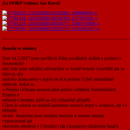
Za OORP vedoucí Jan Kovář
———————————————————————————
Beseda se seniory
Dne 14.3.2017 jsme navštívili Dům sociálních služeb a pomoci v
Soukenické
ulici kde jsme zdejším uživatelům ve formě besedy vysvětlili jak se
chovat, aby
nedošlo doma nebo v jejich okolí k požáru či jiné mimořádné
události. Jedná se
o Projekt Ochrana seniorů před požáry zaštítěný Pardubickým
Krajem a
městem Chrudim, kteří na něj i finančně přispěli.
Cílem je oslovit co nejširší spektrum seniorů nejen v centrech, ale i v
běžném
životě. Seniorům jsou rozdány brožury k tomuto tématu
vypracované jak
okresním sdružení v Chrudim i tak i krajským sdružením hasičů