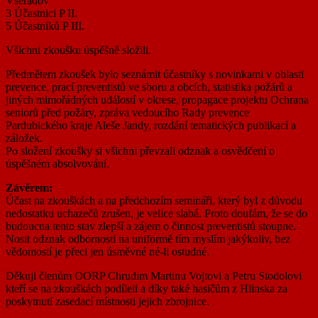
Všeradov
3 Účastnici P II.
5 Účastníků P III.
Všichni zkoušku úspěšně složili.
Předmětem zkoušek bylo seznámit účastníky s novinkami v oblasti
prevence, prací preventistů ve sboru a obcích, statistika požárů a
jiných mimořádných událostí v okrese, propagace projektu Ochrana
seniorů před požáry, zpráva vedoucího Rady prevence
Pardubického kraje Aleše Jandy, rozdání tematických publikací a
záložek.
Po složení zkoušky si všichni převzali odznak a osvědčení o
úspěšném absolvování.
Závěrem:
Účast na zkouškách a na předchozím semináři, který byl z důvodu
nedostatku uchazečů zrušen, je velice slabá. Proto doufám, že se do
budoucna tento stav zlepší a zájem o činnost preventistů stoupne.
Nosit odznak odbornosti na uniformě tím myslím jakýkoliv, bez
vědomostí je přeci jen úsměvné né-li ostudné.
Děkuji členům OORP Chrudim Martinu Vojtovi a Petru Stodolovi
kteří se na zkouškách podíleli a díky také hasičům z Hlinska za
poskytnutí zasedací místnosti jejich zbrojnice.