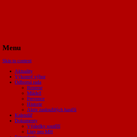
Okresní sdružení hasičů
Chrudim
Menu
Skip to content
Aktuality
Výkonný výbor
Odborná rada
Represe
Mládež
Prevence
Historie
Aktiv zasloužilých hasičů
Kalendář
Dokumenty
Výsledky soutěží
Ligy pro MH