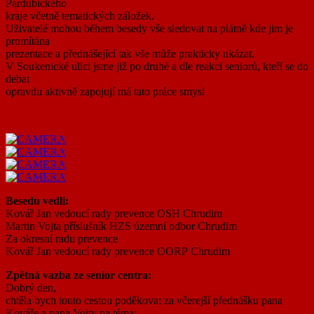
Pardubického
kraje včetně tematických záložek.
Uživatelé mohou během besedy vše sledovat na plátně kde jim je
promítána
prezentace a přednášející tak vše může prakticky ukázat.
V Soukenické ulici jsme již po druhé a dle reakcí seniorů, kteří se do
debat
opravdu aktivně zapojují má tato práce smysl
​Besedu vedli:
Kovář Jan vedoucí rady prevence OSH Chrudim
​Martin Vojta příslušník HZS územní odbor Chrudim
Za okresní radu prevence
Kovář Jan vedoucí rady prevence OORP Chrudim
Zpětná vazba ze senior centra:
Dobrý den,
chtěla bych touto cestou poděkovat za včerejší přednášku pana
Kováře a pana Vojty na téma: