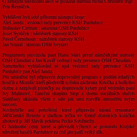
O zahájení slavnostní akce se postaral starosta města Chrudimě mgr.
Petr Řezníček.
Vyhlášení byli také přítomni zástupci kraje:
Aleš Janda : vedoucí rady prevence KSH Pardubice
Bohuslav Cerman : satarosta OSH Pardubice
Josef Syrůček : náměstek starosty KSH
Pavel Černohous : náměstek starosty KSH
Jan Soural : starosta OSH Svytavi
Programem provázela paní Hana Stará první náměstkyně starosty
OSH Chrudim a Jan Kovář vedoucí rady prevence OSH Chrudim.
Samotného vyhlašování se ujal vedoucí rady prevence KSH
Pardubice pan Aleš Janda.
Pro umístěné byl připraven doprovodný program v podání mladých
hasičů z Morašic kteří předvedli scénku záchrana Krtečka z hořícího
domu a zazpívali písničky za doprovodu kytary pod vedením paní
Ivy Malinové. Taneční skupina Step z domu sociálních služeb
Slatiňany ukázala všem v sále jak umí rozvířit atmosféru svým
tancem.
Nechybělo ani pohoštění které připravila místní restaurace
Měšťanská Beseda a sladkou tečku ve formě domácích koláčků
zhotovil p. Jiří Slavík pekárna Pecka Sobětuchy.
O hodnotné ceny které si převzali výherci se postaralo Krajské
sdružení hasičů Pardubice za což jim patří velký dík.