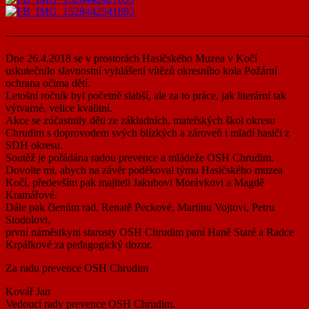
———————————————————————————
Dne 26.4.2018 se v prostorách Hasičského Muzea v Kočí
uskutečnilo slavnostní vyhlášení vítězů okresního kola Požární
ochrana očima dětí.
Letošní ročník byl početně slabší, ale za to práce, jak literární tak
výtvarné, velice kvalitní.
Akce se zúčastnily děti ze základních, mateřských škol okresu
Chrudim s doprovodem svých blízkých a zároveň i mladí hasiči z
SDH okresu.
Soutěž je pořádána radou prevence a mládeže OSH Chrudim.
Dovolte mi, abych na závěr poděkoval týmu Hasičského muzea
Kočí, především pak majiteli Jakubovi Morávkovi a Magdě
Kramářové.
Dále pak členům rad, Renatě Peckové, Martinu Vojtovi, Petru
Stodolovi,
první náměstkyni starosty OSH Chrudim paní Haně Staré a Radce
Krpálkové za pedagogický dozor.
Za radu prevence OSH Chrudim
Kovář Jan
Vedoucí rady prevence OSH Chrudim.