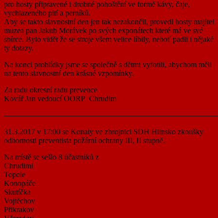
pro hosty připravené i drobné pohoštění ve formě kávy, čaje,
vychlazeného pití a perníků.
Aby se takto slavnostní den jen tak nezakončil, provedl hosty majitel
muzea pan Jakub Morávek po svých exponátech které má ve své
sbírce. Bylo vidět že se stroje všem velice líbily, neboť padli i nějaké
ty dotazy.
Na konci prohlídky jsme se společně s dětmi vyfotili, abychom měli
na tento slavnostní den krásné vzpomínky.
Za radu okresní radu prevence
Kovář Jan vedoucí OORP Chrudim
———————————————————————————
31.3.2017 v 17:00 se Konaly ve zbrojnici SDH Hlinsko zkoušky
odbornosti preventista požární ochrany III, II stupně.
Na místě se sešlo 8 účastníků z
Chrudimi
Topole
Konopáče
Skutíčka
Vojtěchov
Přikrakov