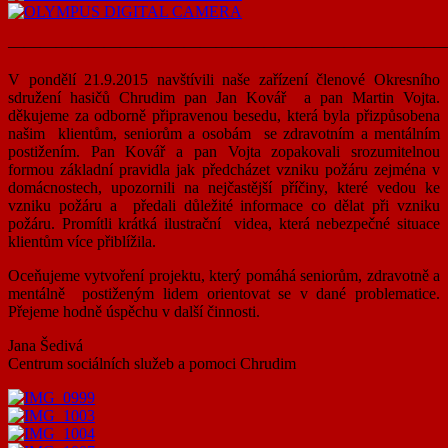
———————————————————————————
V pondělí 21.9.2015 navštívili naše zařízení členové Okresního
sdružení hasičů Chrudim pan Jan Kovář a pan Martin Vojta.
děkujeme za odborně připravenou besedu, která byla přizpůsobena
našim klientům, seniorům a osobám se zdravotním a mentálním
postižením. Pan Kovář a pan Vojta zopakovali srozumitelnou
formou základní pravidla jak předcházet vzniku požáru zejména v
domácnostech, upozornili na nejčastější příčiny, které vedou ke
vzniku požáru a předali důležité informace co dělat při vzniku
požáru. Promítli krátká ilustrační videa, která nebezpečné situace
klientům více přiblížila.
Oceňujeme vytvoření projektu, který pomáhá seniorům, zdravotně a
mentálně postiženým lidem orientovat se v dané problematice.
Přejeme hodně úspěchu v další činnosti.
Jana Šedivá
Centrum sociálních služeb a pomoci Chrudim