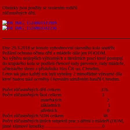
Obrázky jsou použity se svolením rodičů
zúčastněných dětí.
———————————————————————————
Dne 29.3.2018 se konalo vyhodnocení okesního kola soutěže
Požární ochrana očima dětí a mládeže dále jen POODM.
Na výběru nejlepších výtvarných a literárních prací které postupijí
do krajského kola se podíleli členové rady prevence, rady mládeže,
učitelského sboru a příslušníka Hzs ČR uo. Chrudim.
Letos tak jako každý rok byli vybrány 2 mimořádné výtvarné díla
které budou také oceněny Okresním sdružením hasičů Chrudim.
Počet zůčastněných dětí celkem 376
Počet zůčastněných škol celkem 3
mateřských 2
základních 1
středních 0
Počet zůčastněných SDH celkem 38
Počet zůčastněných jiných subjektů prac.s dětmi a mládeží (DDM,
jinné zájmové kroužky…………………..
……………0