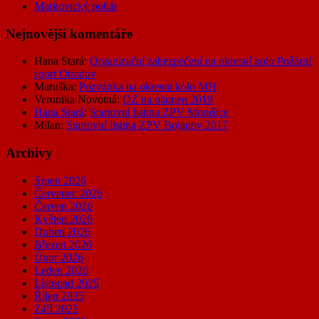
Markovický pohár
Nejnovější komentáře
Hana Stará
:
Organizační zabezpečení na okresní kolo Požární
sport Otradov
Maruška
:
Pozvánka na okresní kolo MH
Veronika Novotná
:
OZ na plamen 2019
Hana Stará
:
Startovní listina ZPV Morašice
Milan
:
Startovní listina ZPV Bojanov 2017
Archivy
Srpen 2026
Červenec 2026
Červen 2026
Květen 2026
Duben 2026
Březen 2026
Únor 2026
Leden 2026
Listopad 2025
Říjen 2025
Září 2025