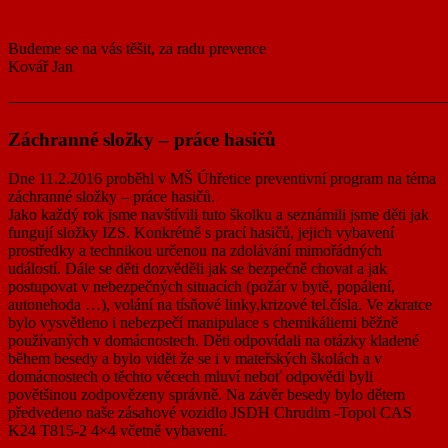
Budeme se na vás těšit, za radu prevence
Kovář Jan
———————————————————————————
Záchranné složky – práce hasičů
Dne 11.2.2016 proběhl v MŠ Úhřetice preventivní program na téma
záchranné složky – práce hasičů.
Jako každý rok jsme navštívili tuto školku a seznámili jsme děti jak
fungují složky IZS. Konkrétně s prací hasičů, jejich vybavení
prostředky a technikou určenou na zdolávání mimořádných
událostí. Dále se děti dozvěděli jak se bezpečně chovat a jak
postupovat v nebezpečných situacích (požár v bytě, popálení,
autonehoda …), volání na tísňové linky,krizové tel.čísla. Ve zkratce
bylo vysvětleno i nebezpečí manipulace s chemikáliemi běžně
používaných v domácnostech. Děti odpovídali na otázky kladené
během besedy a bylo vidět že se i v mateřských školách a v
domácnostech o těchto věcech mluví neboť odpovědi byli
povětšinou zodpovězeny správně. Na závěr besedy bylo dětem
předvedeno naše zásahové vozidlo JSDH Chrudim -Topol CAS
K24 T815-2 4×4 včetně vybavení.